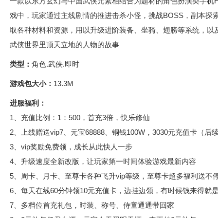
一款以东方玄幻与中国武侠元素相结合为题材的角色扮演类手机
戏中，玩家通过主线剧情的推进击杀小怪，挑战BOSS，副本探索
取各种材料和资源，用以升级进阶装备、坐骑、翅膀等系统，以
武侠世界里顶天立地的人物的故事
类型：
角色.武侠.即时
游戏包大小：
13.3M
进服福利：
1、充值比例：1：500，首充3倍，快乐修仙
2、上线赠送vip7、元宝68888、铜钱100W，3030元充值卡（后
3、vip奖励免费领，成长从此快人一步
4、升级速度全新改版，让玩家第一时间体验游戏最新内容
5、周卡、月卡、至尊卡各种飞升vip等级，至尊卡超多福利送不停
6、每天在线60分钟领10元充值卡，边挂边领，有时候钱来得就
7、多档位首充礼包，时装、称号、侍童通通带回家