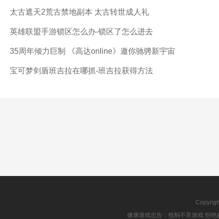
太古遮天2荒古禁地副本 太古转世成人礼
英雄联盟手游锁区怎么办-锁区了怎么进去
35周年倾力巨制 《高达online》邀你驰骋新宇宙
宝可梦剑盾班吉拉在哪抓-班吉拉获得方法
Copyrig
健康游戏忠告：抵制不良游戏 拒绝盗