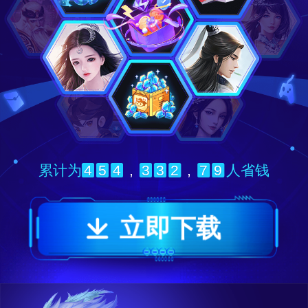
4
5
4
,
3
3
2
,
7
9
累计为
人省钱
立即下载